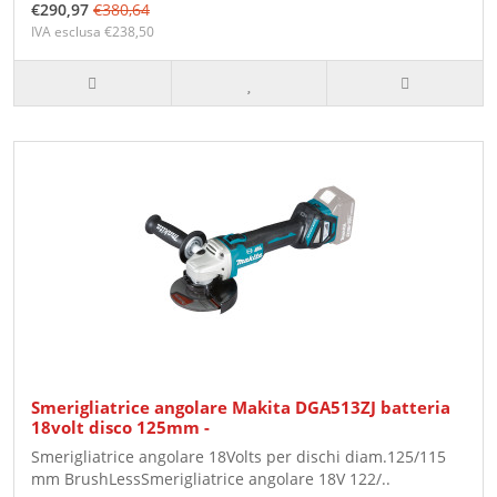
€290,97
€380,64
IVA esclusa €238,50
Smerigliatrice angolare Makita DGA513ZJ batteria
18volt disco 125mm -
Smerigliatrice angolare 18Volts per dischi diam.125/115
mm BrushLessSmerigliatrice angolare 18V 122/..