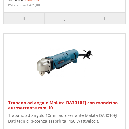
IVA esclusa €425,00
Trapano ad angolo Makita DA3010FJ con mandrino
autoserrante mm.10
Trapano ad angolo 10mm autoserrante Makita DA3010FJ
Dati tecnici :Potenza assorbita: 450 WattVelocit..