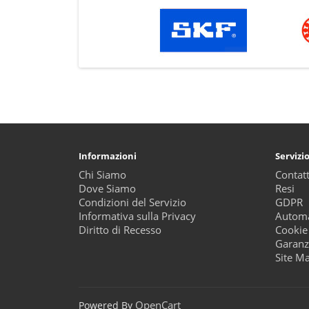
Informazioni
Servizio
Chi Siamo
Contatt
Dove Siamo
Resi
Condizioni del Servizio
GDPR
Informativa sulla Privacy
Automa
Diritto di Recesso
Cookie
Garanz
Site M
OpenCart
Powered By