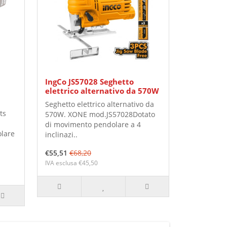
IngCo JS57028 Seghetto
a
elettrico alternativo da 570W
Seghetto elettrico alternativo da
ts
570W. XONE mod.JS57028Dotato
di movimento pendolare a 4
olare
inclinazi..
€55,51
€68,20
IVA esclusa €45,50