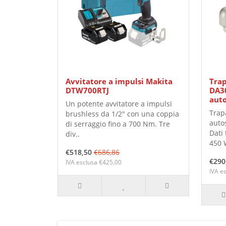
Avvitatore a impulsi Makita
Trap
DTW700RTJ
DA3
aut
Un potente avvitatore a impulsi
Trap
brushless da 1/2" con una coppia
auto
di serraggio fino a 700 Nm. Tre
Dati 
div..
450 W
€518,50
€686,86
€290
IVA esclusa €425,00
IVA e