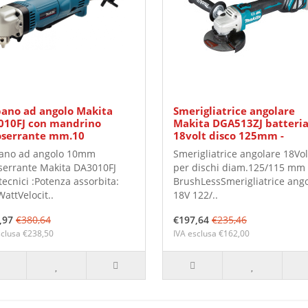
ano ad angolo Makita
Smerigliatrice angolare
010FJ con mandrino
Makita DGA513ZJ batteri
oserrante mm.10
18volt disco 125mm -
ano ad angolo 10mm
Smerigliatrice angolare 18Vol
serrante Makita DA3010FJ
per dischi diam.125/115 mm
tecnici :Potenza assorbita:
BrushLessSmerigliatrice ang
attVelocit..
18V 122/..
,97
€380,64
€197,64
€235,46
sclusa €238,50
IVA esclusa €162,00