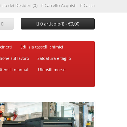
ista dei Desideri (0)
Carrello Acquisti
Cassa
0 articolo(i) - €0,00
cinetti
Edilizia tasselli chimici
zione sul lavoro
Saldatura e taglio
Utensili manuali
Utensili morse