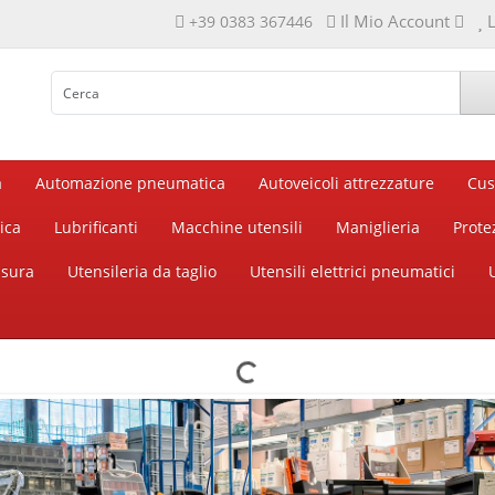
Il Mio Account
L
+39 0383 367446
a
Automazione pneumatica
Autoveicoli attrezzature
Cus
ica
Lubrificanti
Macchine utensili
Maniglieria
Prote
isura
Utensileria da taglio
Utensili elettrici pneumatici