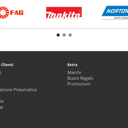
 Clienti
Extra
i
Marchi
Buoni Regalo
Promozioni
zione Pneumatica
ia
ap