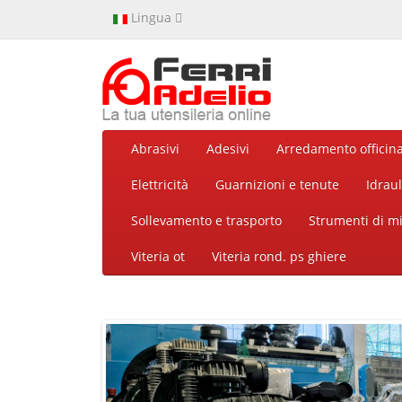
Lingua
Abrasivi
Adesivi
Arredamento officin
Elettricità
Guarnizioni e tenute
Idraul
Sollevamento e trasporto
Strumenti di m
Viteria ot
Viteria rond. ps ghiere