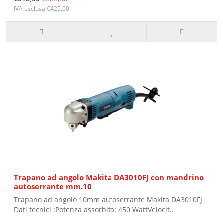
IVA esclusa €425,00
Trapano ad angolo Makita DA3010FJ con mandrino
autoserrante mm.10
Trapano ad angolo 10mm autoserrante Makita DA3010FJ
Dati tecnici :Potenza assorbita: 450 WattVelocit..