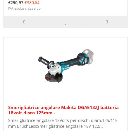
€290,97
€380,64
IVA esclusa €238,50
Smerigliatrice angolare Makita DGA513ZJ batteria
18volt disco 125mm -
Smerigliatrice angolare 18Volts per dischi diam.125/115
mm BrushLessSmerigliatrice angolare 18V 122/..