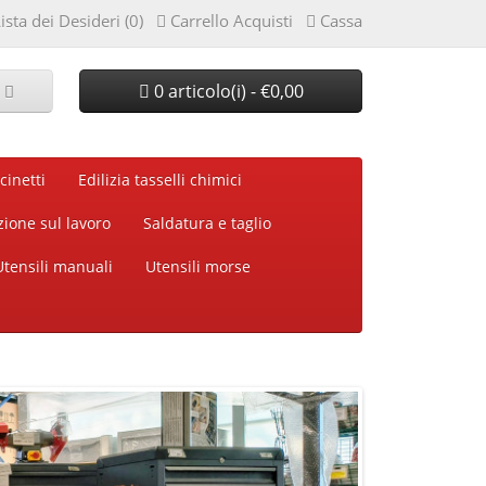
ista dei Desideri (0)
Carrello Acquisti
Cassa
0 articolo(i) - €0,00
cinetti
Edilizia tasselli chimici
zione sul lavoro
Saldatura e taglio
Utensili manuali
Utensili morse