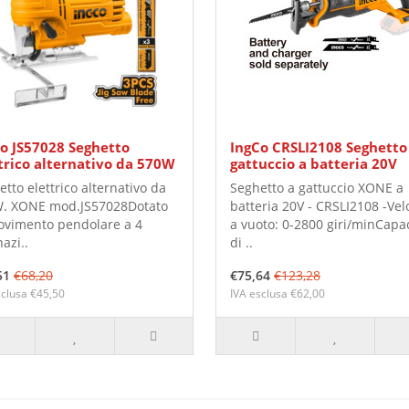
o JS57028 Seghetto
IngCo CRSLI2108 Seghetto
trico alternativo da 570W
gattuccio a batteria 20V
tto elettrico alternativo da
Seghetto a gattuccio XONE a
. XONE mod.JS57028Dotato
batteria 20V - CRSLI2108 -Vel
ovimento pendolare a 4
a vuoto: 0-2800 giri/minCapa
nazi..
di ..
51
€68,20
€75,64
€123,28
sclusa €45,50
IVA esclusa €62,00