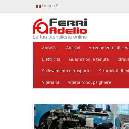
Lingua
Abrasivi
Adesivi
Arredamento officin
Elettricità
Guarnizioni e tenute
Idraul
Sollevamento e trasporto
Strumenti di m
Viteria ot
Viteria rond. ps ghiere