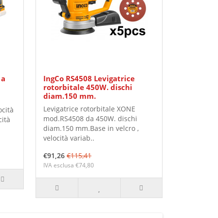
 a
IngCo RS4508 Levigatrice
rotorbitale 450W. dischi
diam.150 mm.
Levigatrice rotorbitale XONE
ocità
mod.RS4508 da 450W. dischi
cità
diam.150 mm.Base in velcro ,
velocità variab..
€91,26
€115,41
IVA esclusa €74,80