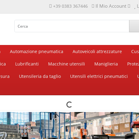
Il Mio Account
L
+39 0383 367446
a
Automazione pneumatica
Autoveicoli attrezzature
Cus
ica
Lubrificanti
Macchine utensili
Maniglieria
Prote
isura
Utensileria da taglio
Utensili elettrici pneumatici