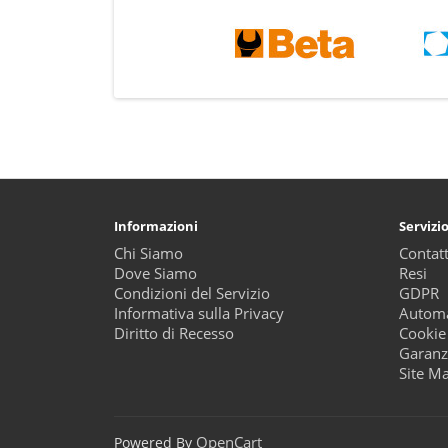
Informazioni
Servizio
Chi Siamo
Contatt
Dove Siamo
Resi
Condizioni del Servizio
GDPR
Informativa sulla Privacy
Automa
Diritto di Recesso
Cookie
Garanz
Site M
OpenCart
Powered By