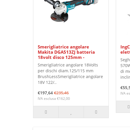
Smerigliatrice angolare
IngC
Makita DGA513ZJ batteria
elet
18volt disco 125mm -
Seghe
Smerigliatrice angolare 18Volts
570W
per dischi diam.125/115 mm
di m
BrushLessSmerigliatrice angolare
incli
18V 122/..
€55,
€197,64
€235,46
IVA e
IVA esclusa €162,00