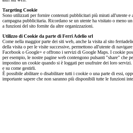
Targeting Cookie
Sono utilizzati per fornire contenuti pubblicitari più mirati all'utente 
campagna pubblicitaria. Ricordano se un utente ha visitato o meno un s
a funzioni del sito fornite da altre organizzazioni.
Utilizzo di Cookie da parte di Ferri Adelio srl
Come nella maggior parte dei siti web, anche la visita al sito ferriadelio
della visita o per le visite successive, permettono all'utente di navig
Facebook o Google+ e offrono i servizi di Google Maps. I cookie possono
per esempio, le nostre pagine web contengono pulsanti "share" che per
impostino un cookie quando si è loggati per usufruire dei loro servizi. F
e su come gestirli.
È possibile abilitare o disabilitare tutti i cookie o una parte di essi,
importante sapere che non saranno più disponibili tutte le funzioni inte