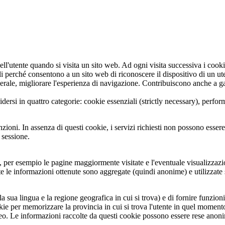
ell'utente quando si visita un sito web. Ad ogni visita successiva i cookie
utili perché consentono a un sito web di riconoscere il dispositivo di un 
generale, migliorare l'esperienza di navigazione. Contribuiscono anche a ga
vidersi in quattro categorie: cookie essenziali (strictly necessary), perf
nzioni. In assenza di questi cookie, i servizi richiesti non possono esser
 sessione.
i, per esempio le pagine maggiormente visitate e l'eventuale visualizzaz
te le informazioni ottenute sono aggregate (quindi anonime) e utilizzate 
 la sua lingua e la regione geografica in cui si trova) e di fornire funzi
okie per memorizzare la provincia in cui si trova l'utente in quel momento
ideo. Le informazioni raccolte da questi cookie possono essere rese anoni