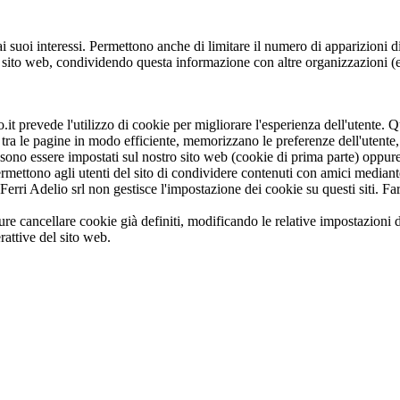
e ai suoi interessi. Permettono anche di limitare il numero di apparizioni 
ito web, condividendo questa informazione con altre organizzazioni (es. 
.it prevede l'utilizzo di cookie per migliorare l'esperienza dell'utente. Qu
are tra le pagine in modo efficiente, memorizzano le preferenze dell'utent
 essere impostati sul nostro sito web (cookie di prima parte) oppure su 
mettono agli utenti del sito di condividere contenuti con amici mediante
erri Adelio srl non gestisce l'impostazione dei cookie su questi siti. Far
 oppure cancellare cookie già definiti, modificando le relative impostazion
rattive del sito web.