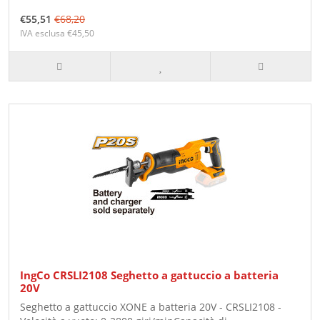
€55,51
€68,20
IVA esclusa €45,50
IngCo CRSLI2108 Seghetto a gattuccio a batteria
20V
Seghetto a gattuccio XONE a batteria 20V - CRSLI2108 -