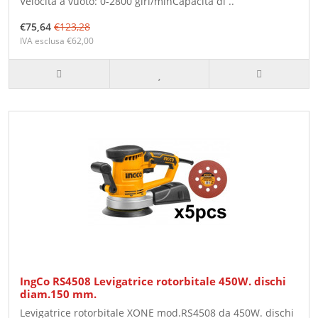
Velocità a vuoto: 0-2800 giri/minCapacità di ..
€75,64
€123,28
IVA esclusa €62,00
IngCo RS4508 Levigatrice rotorbitale 450W. dischi
diam.150 mm.
Levigatrice rotorbitale XONE mod.RS4508 da 450W. dischi