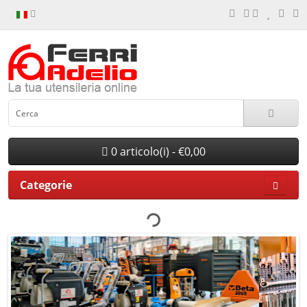
0 articolo(i) - €0,00
Categorie