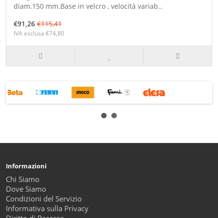
diam.150 mm.Base in velcro , velocità variab..
€91,26
€115,41
IVA esclusa €74,80
Informazioni
Chi Siamo
Dove Siamo
Condizioni del Servizio
Informativa sulla Privacy