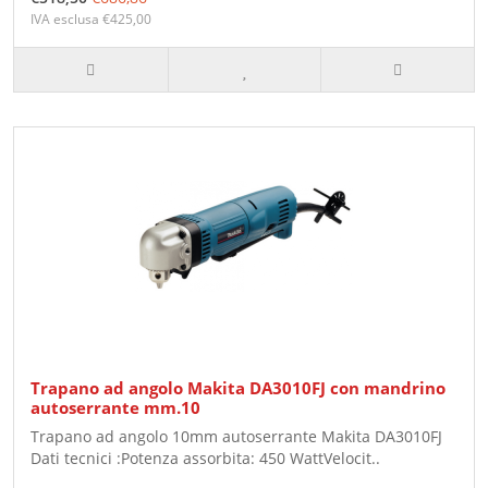
IVA esclusa €425,00
Trapano ad angolo Makita DA3010FJ con mandrino
autoserrante mm.10
Trapano ad angolo 10mm autoserrante Makita DA3010FJ
Dati tecnici :Potenza assorbita: 450 WattVelocit..