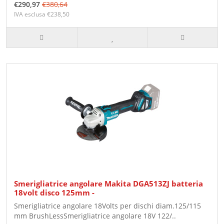
€290,97
€380,64
IVA esclusa €238,50
Smerigliatrice angolare Makita DGA513ZJ batteria
18volt disco 125mm -
Smerigliatrice angolare 18Volts per dischi diam.125/115
mm BrushLessSmerigliatrice angolare 18V 122/..