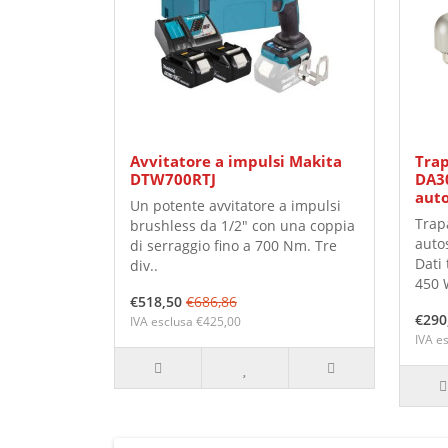
Avvitatore a impulsi Makita
Trap
DTW700RTJ
DA3
aut
Un potente avvitatore a impulsi
Trap
brushless da 1/2" con una coppia
auto
di serraggio fino a 700 Nm. Tre
Dati 
div..
450 W
€518,50
€686,86
€290
IVA esclusa €425,00
IVA e