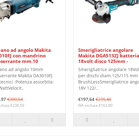
ano ad angolo Makita
Smerigliatrice angolare
010FJ con mandrino
Makita DGA513ZJ batteri
oserrante mm.10
18volt disco 125mm -
ano ad angolo 10mm
Smerigliatrice angolare 18Vol
serrante Makita DA3010FJ
per dischi diam.125/115 mm
tecnici :Potenza assorbita:
BrushLessSmerigliatrice ang
attVelocit..
18V 122/..
,97
€380,64
€197,64
€235,46
sclusa €238,50
IVA esclusa €162,00