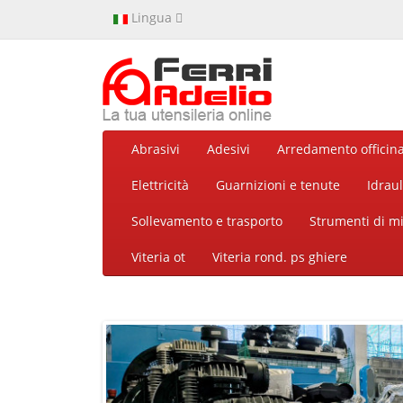
Lingua
Abrasivi
Adesivi
Arredamento officin
Elettricità
Guarnizioni e tenute
Idraul
Sollevamento e trasporto
Strumenti di m
Viteria ot
Viteria rond. ps ghiere