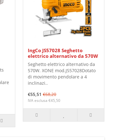
IngCo JS57028 Seghetto
a
elettrico alternativo da 570W
Seghetto elettrico alternativo da
ts
570W. XONE mod.JS57028Dotato
di movimento pendolare a 4
olare
inclinazi..
€55,51
€68,20
IVA esclusa €45,50