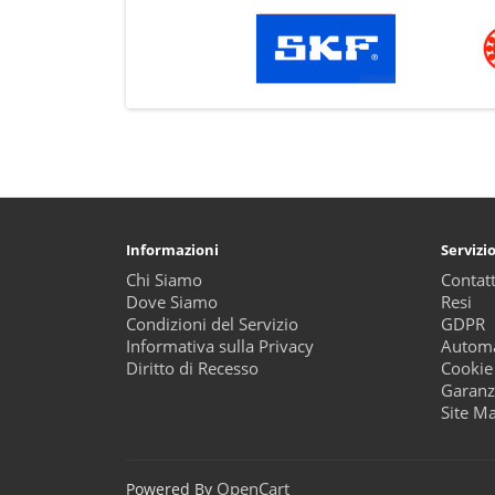
Informazioni
Servizio
Chi Siamo
Contatt
Dove Siamo
Resi
Condizioni del Servizio
GDPR
Informativa sulla Privacy
Automa
Diritto di Recesso
Cookie
Garanz
Site M
OpenCart
Powered By