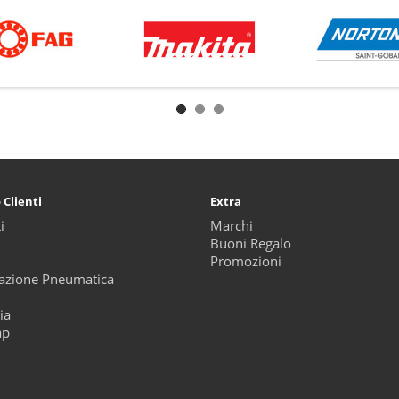
 Clienti
Extra
i
Marchi
Buoni Regalo
Promozioni
zione Pneumatica
ia
ap