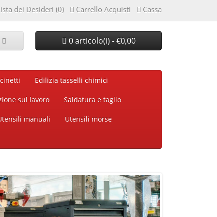
ista dei Desideri (0)
Carrello Acquisti
Cassa
0 articolo(i) - €0,00
cinetti
Edilizia tasselli chimici
zione sul lavoro
Saldatura e taglio
Utensili manuali
Utensili morse