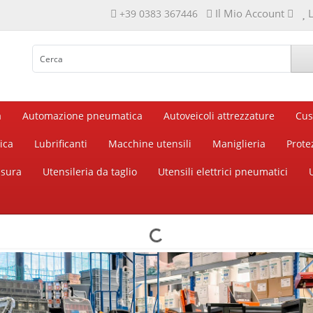
Il Mio Account
L
+39 0383 367446
a
Automazione pneumatica
Autoveicoli attrezzature
Cus
ica
Lubrificanti
Macchine utensili
Maniglieria
Prote
isura
Utensileria da taglio
Utensili elettrici pneumatici