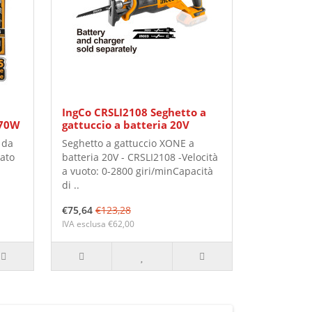
IngCo CRSLI2108 Seghetto a
570W
gattuccio a batteria 20V
 da
Seghetto a gattuccio XONE a
ato
batteria 20V - CRSLI2108 -Velocità
a vuoto: 0-2800 giri/minCapacità
di ..
€75,64
€123,28
IVA esclusa €62,00