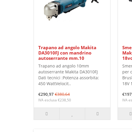
Trapano ad angolo Makita
Smer
DA3010FJ con mandrino
Maki
autoserrante mm.10
18vo
Trapano ad angolo 10mm
Smer
autoserrante Makita DA3010FJ
per 
Dati tecnici :Potenza assorbita:
Brus
450 WattVelocit..
18V 1
€290,97
€380,64
€197
IVA esclusa €238,50
IVA e