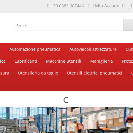
Il Mio Account
L
+39 0383 367446
a
Automazione pneumatica
Autoveicoli attrezzature
Cus
ica
Lubrificanti
Macchine utensili
Maniglieria
Prote
isura
Utensileria da taglio
Utensili elettrici pneumatici