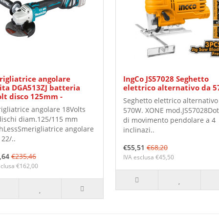
igliatrice angolare
IngCo JS57028 Seghetto
ta DGA513ZJ batteria
elettrico alternativo da 
lt disco 125mm -
Seghetto elettrico alternativo
igliatrice angolare 18Volts
570W. XONE mod.JS57028Dot
dischi diam.125/115 mm
di movimento pendolare a 4
hLessSmerigliatrice angolare
inclinazi..
22/..
€55,51
€68,20
,64
€235,46
IVA esclusa €45,50
sclusa €162,00