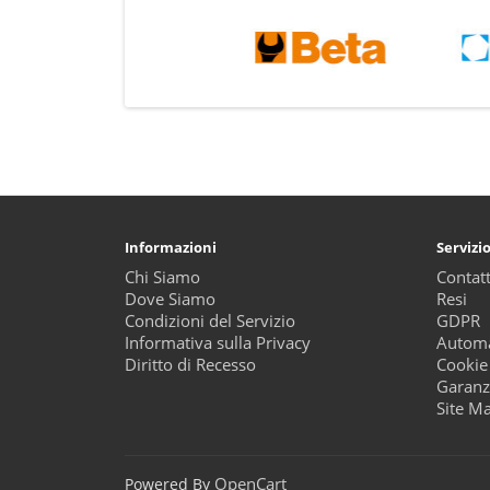
Informazioni
Servizio
Chi Siamo
Contatt
Dove Siamo
Resi
Condizioni del Servizio
GDPR
Informativa sulla Privacy
Automa
Diritto di Recesso
Cookie
Garanz
Site M
OpenCart
Powered By