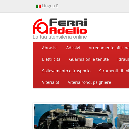
Lingua
Abrasivi
Adesivi
Arredamento officin
Elettricità
Guarnizioni e tenute
Idraul
Sollevamento e trasporto
Strumenti di m
Viteria ot
Viteria rond. ps ghiere