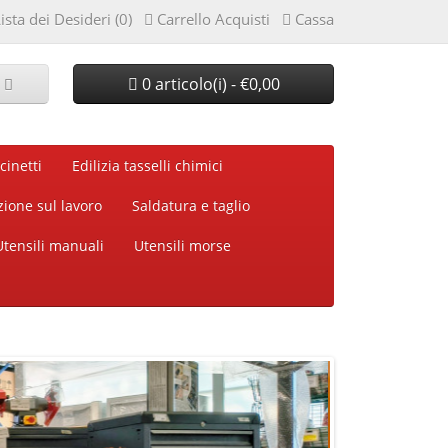
ista dei Desideri (0)
Carrello Acquisti
Cassa
0 articolo(i) - €0,00
cinetti
Edilizia tasselli chimici
zione sul lavoro
Saldatura e taglio
Utensili manuali
Utensili morse