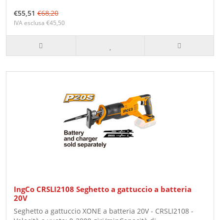
€55,51
€68,20
IVA esclusa €45,50
IngCo CRSLI2108 Seghetto a gattuccio a batteria
20V
Seghetto a gattuccio XONE a batteria 20V - CRSLI2108 -