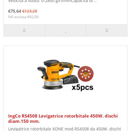
Velocità a vuoto: 0-2800 giri/minCapacità di ..
€75,64
€123,28
IVA esclusa €62,00
IngCo RS4508 Levigatrice rotorbitale 450W. dischi
diam.150 mm.
Levigatrice rotorbitale XONE mod.RS4508 da 450W. dischi