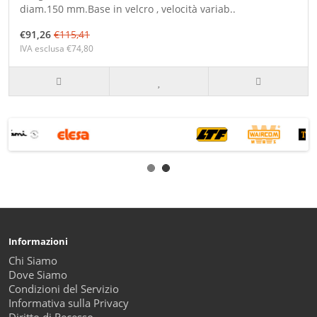
diam.150 mm.Base in velcro , velocità variab..
€91,26
€115,41
IVA esclusa €74,80
Informazioni
Chi Siamo
Dove Siamo
Condizioni del Servizio
Informativa sulla Privacy