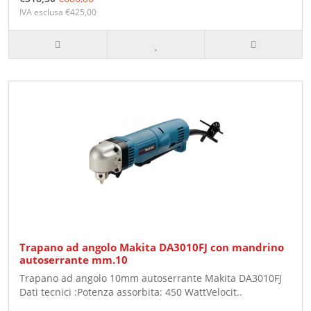
IVA esclusa €425,00
Trapano ad angolo Makita DA3010FJ con mandrino
autoserrante mm.10
Trapano ad angolo 10mm autoserrante Makita DA3010FJ
Dati tecnici :Potenza assorbita: 450 WattVelocit..