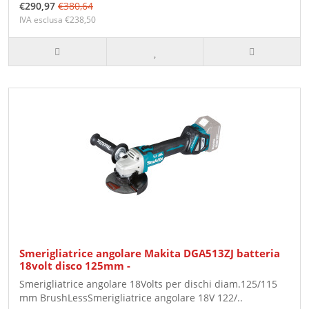
€290,97
€380,64
IVA esclusa €238,50
Smerigliatrice angolare Makita DGA513ZJ batteria
18volt disco 125mm -
Smerigliatrice angolare 18Volts per dischi diam.125/115
mm BrushLessSmerigliatrice angolare 18V 122/..