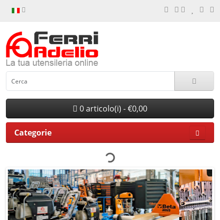
0 articolo(i) - €0,00
Categorie