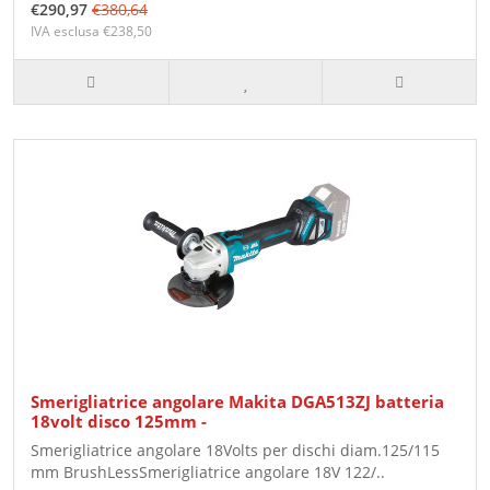
€290,97
€380,64
IVA esclusa €238,50
Smerigliatrice angolare Makita DGA513ZJ batteria
18volt disco 125mm -
Smerigliatrice angolare 18Volts per dischi diam.125/115
mm BrushLessSmerigliatrice angolare 18V 122/..