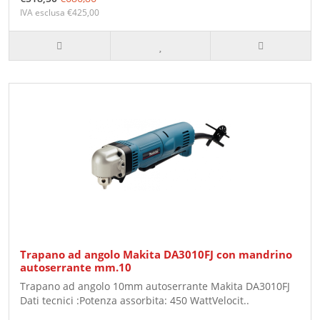
IVA esclusa €425,00
Trapano ad angolo Makita DA3010FJ con mandrino
autoserrante mm.10
Trapano ad angolo 10mm autoserrante Makita DA3010FJ
Dati tecnici :Potenza assorbita: 450 WattVelocit..