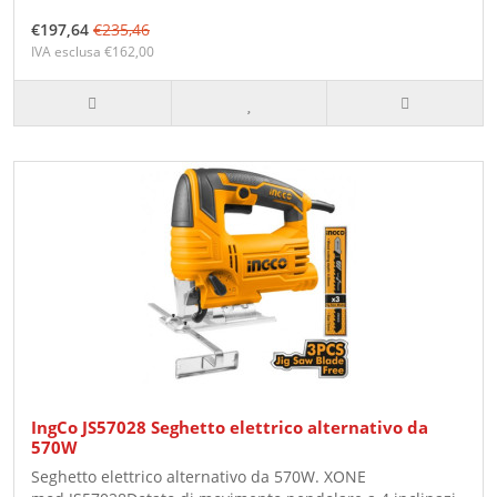
€197,64
€235,46
IVA esclusa €162,00
IngCo JS57028 Seghetto elettrico alternativo da
570W
Seghetto elettrico alternativo da 570W. XONE