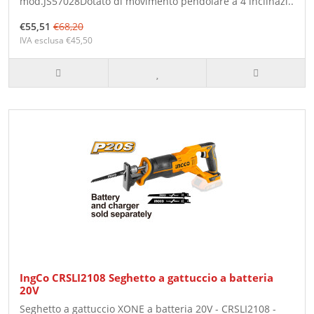
mod.JS57028Dotato di movimento pendolare a 4 inclinazi..
€55,51
€68,20
IVA esclusa €45,50
IngCo CRSLI2108 Seghetto a gattuccio a batteria
20V
Seghetto a gattuccio XONE a batteria 20V - CRSLI2108 -