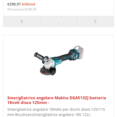
€290,97
€380,64
IVA esclusa €238,50
Smerigliatrice angolare Makita DGA513ZJ batteria
18volt disco 125mm -
Smerigliatrice angolare 18Volts per dischi diam.125/115
mm BrushLessSmerigliatrice angolare 18V 122/..