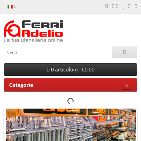
0 articolo(i) - €0,00
Categorie