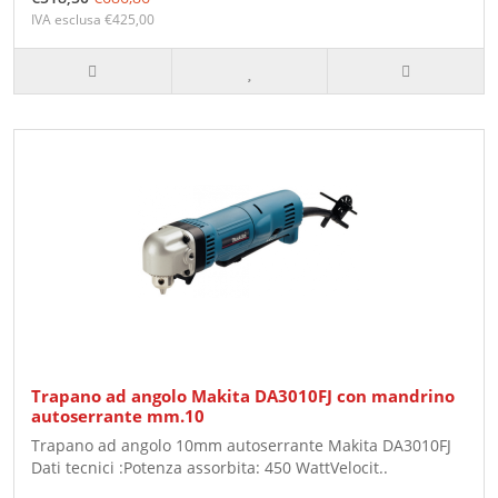
IVA esclusa €425,00
Trapano ad angolo Makita DA3010FJ con mandrino
autoserrante mm.10
Trapano ad angolo 10mm autoserrante Makita DA3010FJ
Dati tecnici :Potenza assorbita: 450 WattVelocit..