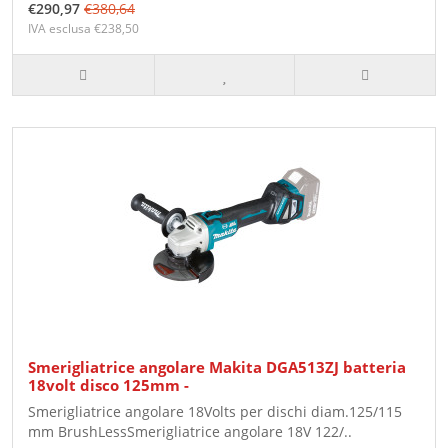
€290,97
€380,64
IVA esclusa €238,50
Smerigliatrice angolare Makita DGA513ZJ batteria
18volt disco 125mm -
Smerigliatrice angolare 18Volts per dischi diam.125/115
mm BrushLessSmerigliatrice angolare 18V 122/..