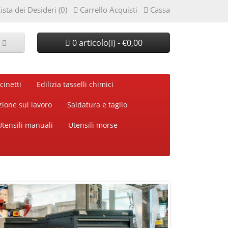
ista dei Desideri (0)
Carrello Acquisti
Cassa
0 articolo(i) - €0,00
cinetti
Edilizia tasselli chimici
zione sul lavoro
Saldatura e taglio
Utensili manuali
Utensili morse