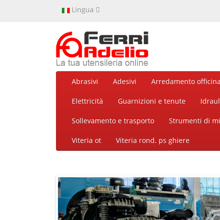
Lingua
Abrasivi
Adesivi
Arredamento officin
Elettricità
Guarnizioni e tenute
Idraul
Sollevamento e trasporto
Strumenti di m
Viteria ot
Viteria rond. ps ghiere