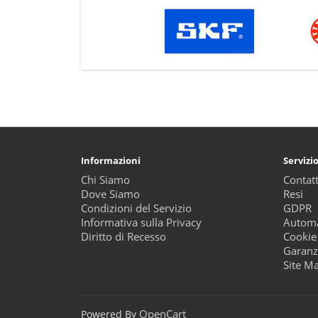
Informazioni
Servizio
Chi Siamo
Contatt
Dove Siamo
Resi
Condizioni del Servizio
GDPR
Informativa sulla Privacy
Automa
Diritto di Recesso
Cookie
Garanz
Site M
OpenCart
Powered By