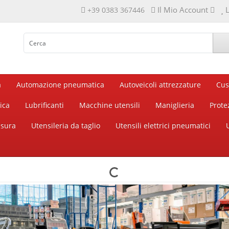
Il Mio Account
L
+39 0383 367446
a
Automazione pneumatica
Autoveicoli attrezzature
Cus
ica
Lubrificanti
Macchine utensili
Maniglieria
Prote
isura
Utensileria da taglio
Utensili elettrici pneumatici