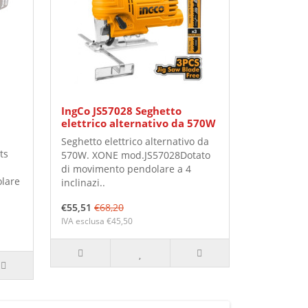
IngCo JS57028 Seghetto
a
elettrico alternativo da 570W
Seghetto elettrico alternativo da
ts
570W. XONE mod.JS57028Dotato
di movimento pendolare a 4
olare
inclinazi..
€55,51
€68,20
IVA esclusa €45,50