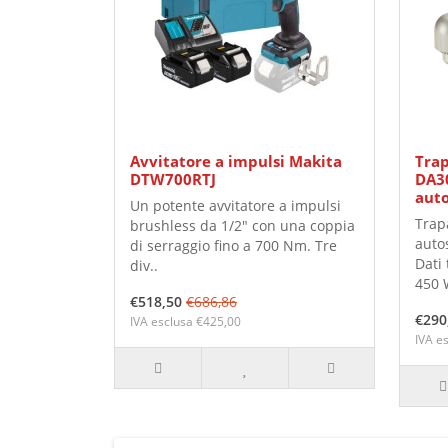
Avvitatore a impulsi Makita
Trap
DTW700RTJ
DA3
aut
Un potente avvitatore a impulsi
Trap
brushless da 1/2" con una coppia
auto
di serraggio fino a 700 Nm. Tre
Dati 
div..
450 W
€518,50
€686,86
€290
IVA esclusa €425,00
IVA e