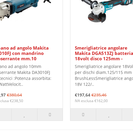
ano ad angolo Makita
Smerigliatrice angolare
010FJ con mandrino
Makita DGA513ZJ batteri
oserrante mm.10
18volt disco 125mm -
ano ad angolo 10mm
Smerigliatrice angolare 18Vol
serrante Makita DA3010FJ
per dischi diam.125/115 mm
tecnici :Potenza assorbita:
BrushLessSmerigliatrice ang
attVelocit..
18V 122/..
,97
€380,64
€197,64
€235,46
sclusa €238,50
IVA esclusa €162,00