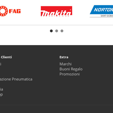
 Clienti
Extra
i
Marchi
Buoni Regalo
Promozioni
zione Pneumatica
ia
ap