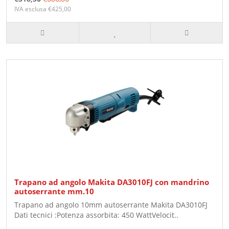
IVA esclusa €425,00
Trapano ad angolo Makita DA3010FJ con mandrino
autoserrante mm.10
Trapano ad angolo 10mm autoserrante Makita DA3010FJ
Dati tecnici :Potenza assorbita: 450 WattVelocit..