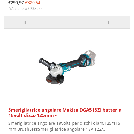
€290,97
€380,64
IVA esclusa €238,50
Smerigliatrice angolare Makita DGA513ZJ batteria
18volt disco 125mm -
Smerigliatrice angolare 18Volts per dischi diam.125/115
mm BrushLessSmerigliatrice angolare 18V 122/..