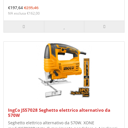
€197,64
€235,46
IVA esclusa €162,00
IngCo JS57028 Seghetto elettrico alternativo da
570W
Seghetto elettrico alternativo da 570W. XONE