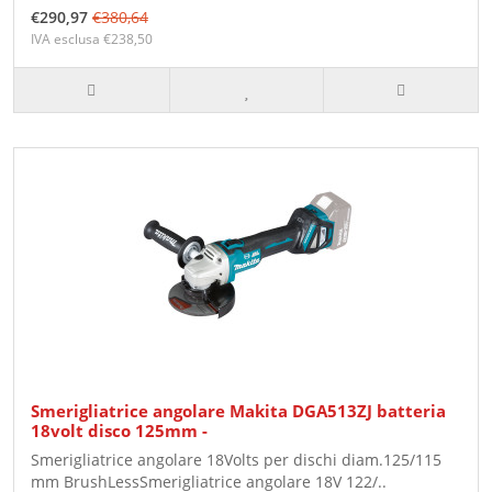
€290,97
€380,64
IVA esclusa €238,50
Smerigliatrice angolare Makita DGA513ZJ batteria
18volt disco 125mm -
Smerigliatrice angolare 18Volts per dischi diam.125/115
mm BrushLessSmerigliatrice angolare 18V 122/..