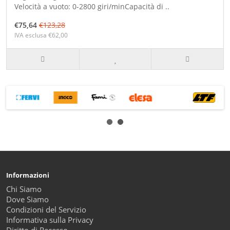
Velocità a vuoto: 0-2800 giri/minCapacità di ..
€75,64
€123,28
IVA esclusa €62,00
Informazioni
Chi Siamo
Dove Siamo
Condizioni del Servizio
Informativa sulla Privacy