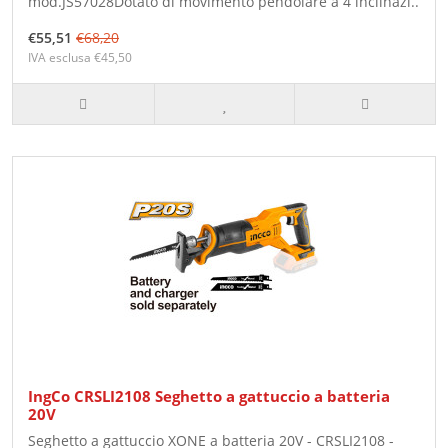
mod.JS57028Dotato di movimento pendolare a 4 inclinazi..
€55,51
€68,20
IVA esclusa €45,50
IngCo CRSLI2108 Seghetto a gattuccio a batteria
20V
Seghetto a gattuccio XONE a batteria 20V - CRSLI2108 -