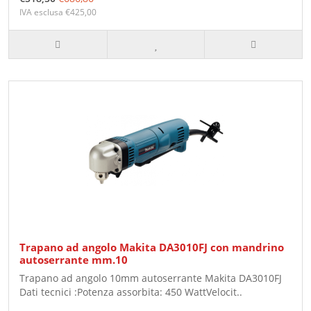
IVA esclusa €425,00
Trapano ad angolo Makita DA3010FJ con mandrino
autoserrante mm.10
Trapano ad angolo 10mm autoserrante Makita DA3010FJ
Dati tecnici :Potenza assorbita: 450 WattVelocit..