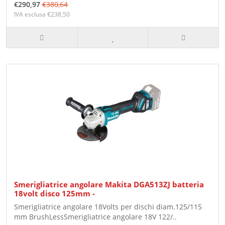
€290,97
€380,64
IVA esclusa €238,50
Smerigliatrice angolare Makita DGA513ZJ batteria
18volt disco 125mm -
Smerigliatrice angolare 18Volts per dischi diam.125/115
mm BrushLessSmerigliatrice angolare 18V 122/..