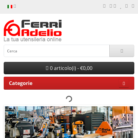
0 articolo(i) - €0,00
Categorie