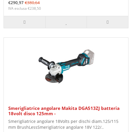
€290,97
€380,64
IVA esclusa €238,50
Smerigliatrice angolare Makita DGA513ZJ batteria
18volt disco 125mm -
Smerigliatrice angolare 18Volts per dischi diam.125/115
mm BrushLessSmerigliatrice angolare 18V 122/..