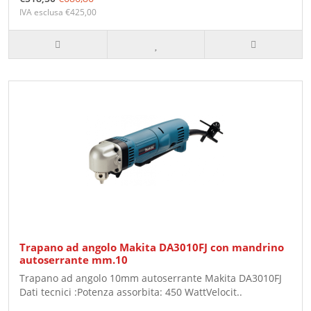
IVA esclusa €425,00
Trapano ad angolo Makita DA3010FJ con mandrino
autoserrante mm.10
Trapano ad angolo 10mm autoserrante Makita DA3010FJ
Dati tecnici :Potenza assorbita: 450 WattVelocit..