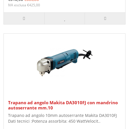
IVA esclusa €425,00
Trapano ad angolo Makita DA3010FJ con mandrino
autoserrante mm.10
Trapano ad angolo 10mm autoserrante Makita DA3010FJ
Dati tecnici :Potenza assorbita: 450 WattVelocit..