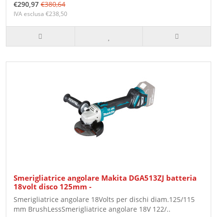
€290,97
€380,64
IVA esclusa €238,50
Smerigliatrice angolare Makita DGA513ZJ batteria
18volt disco 125mm -
Smerigliatrice angolare 18Volts per dischi diam.125/115
mm BrushLessSmerigliatrice angolare 18V 122/..