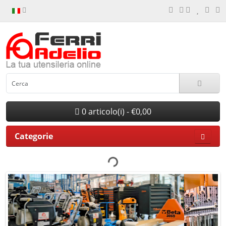
0 articolo(i) - €0,00
Categorie