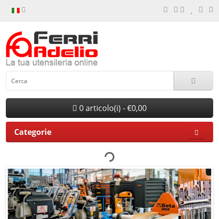
0 articolo(i) - €0,00
Categorie