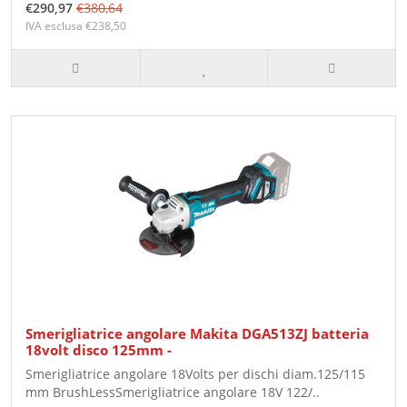
€290,97
€380,64
IVA esclusa €238,50
Smerigliatrice angolare Makita DGA513ZJ batteria
18volt disco 125mm -
Smerigliatrice angolare 18Volts per dischi diam.125/115
mm BrushLessSmerigliatrice angolare 18V 122/..