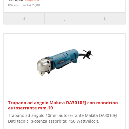
IVA esclusa €425,00
Trapano ad angolo Makita DA3010FJ con mandrino
autoserrante mm.10
Trapano ad angolo 10mm autoserrante Makita DA3010FJ
Dati tecnici :Potenza assorbita: 450 WattVelocit..