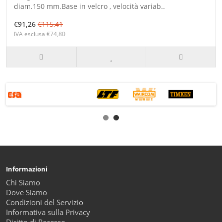
diam.150 mm.Base in velcro , velocità variab..
€91,26
€115,41
IVA esclusa €74,80
Informazioni
Chi Siamo
Dove Siamo
Condizioni del Servizio
Informativa sulla Privacy