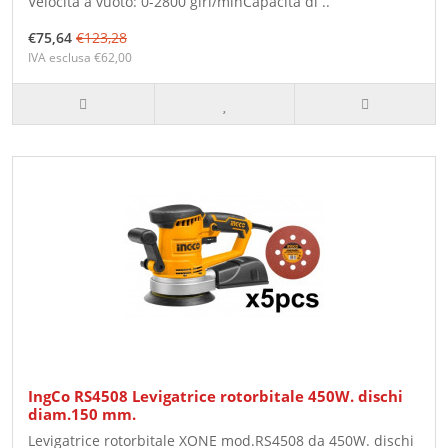
Velocità a vuoto: 0-2800 giri/minCapacità di ..
€75,64
€123,28
IVA esclusa €62,00
IngCo RS4508 Levigatrice rotorbitale 450W. dischi
diam.150 mm.
Levigatrice rotorbitale XONE mod.RS4508 da 450W. dischi