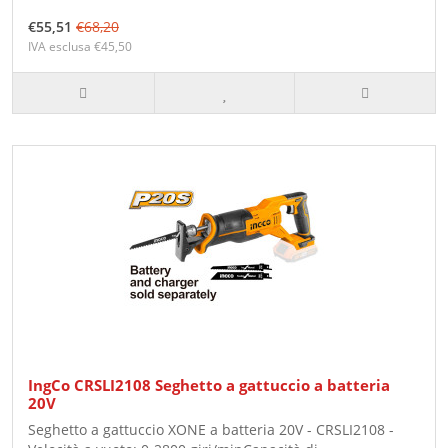
€55,51
€68,20
IVA esclusa €45,50
IngCo CRSLI2108 Seghetto a gattuccio a batteria
20V
Seghetto a gattuccio XONE a batteria 20V - CRSLI2108 -