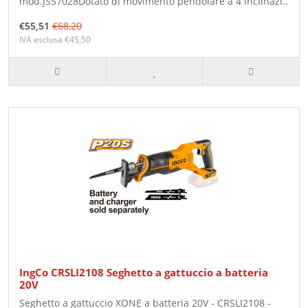
mod.JS57028Dotato di movimento pendolare a 4 inclinazi..
€55,51
€68,20
IVA esclusa €45,50
IngCo CRSLI2108 Seghetto a gattuccio a batteria
20V
Seghetto a gattuccio XONE a batteria 20V - CRSLI2108 -