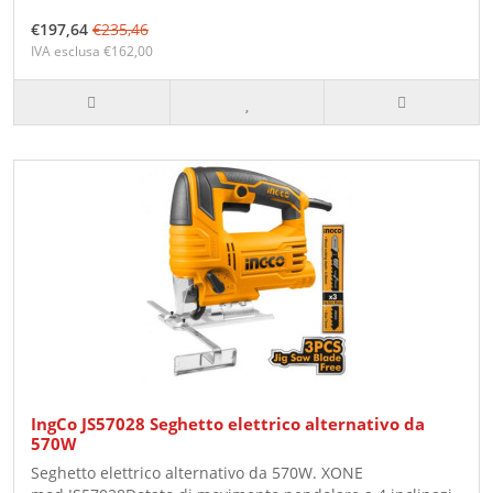
€197,64
€235,46
IVA esclusa €162,00
IngCo JS57028 Seghetto elettrico alternativo da
570W
Seghetto elettrico alternativo da 570W. XONE