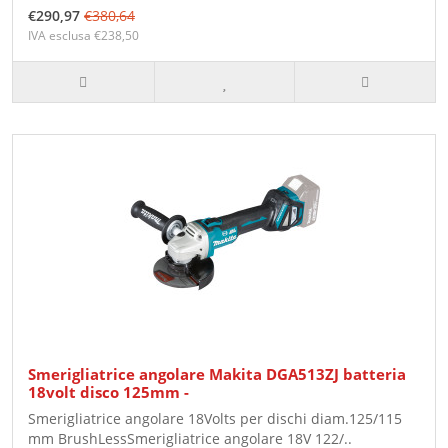
€290,97
€380,64
IVA esclusa €238,50
Smerigliatrice angolare Makita DGA513ZJ batteria
18volt disco 125mm -
Smerigliatrice angolare 18Volts per dischi diam.125/115
mm BrushLessSmerigliatrice angolare 18V 122/..