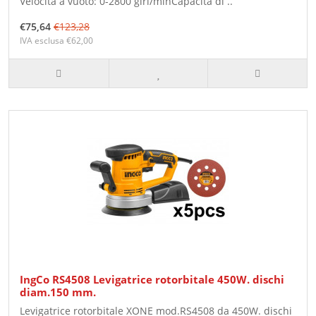
Velocità a vuoto: 0-2800 giri/minCapacità di ..
€75,64
€123,28
IVA esclusa €62,00
IngCo RS4508 Levigatrice rotorbitale 450W. dischi
diam.150 mm.
Levigatrice rotorbitale XONE mod.RS4508 da 450W. dischi