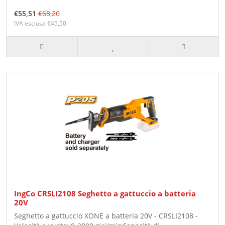
€55,51
€68,20
IVA esclusa €45,50
IngCo CRSLI2108 Seghetto a gattuccio a batteria
20V
Seghetto a gattuccio XONE a batteria 20V - CRSLI2108 -