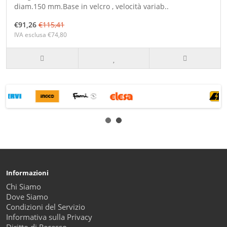
diam.150 mm.Base in velcro , velocità variab..
€91,26
€115,41
IVA esclusa €74,80
Informazioni
Chi Siamo
Dove Siamo
Condizioni del Servizio
Informativa sulla Privacy