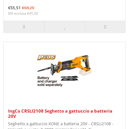
€55,51
€68,20
IVA esclusa €45,50
IngCo CRSLI2108 Seghetto a gattuccio a batteria
20V
Seghetto a gattuccio XONE a batteria 20V - CRSLI2108 -