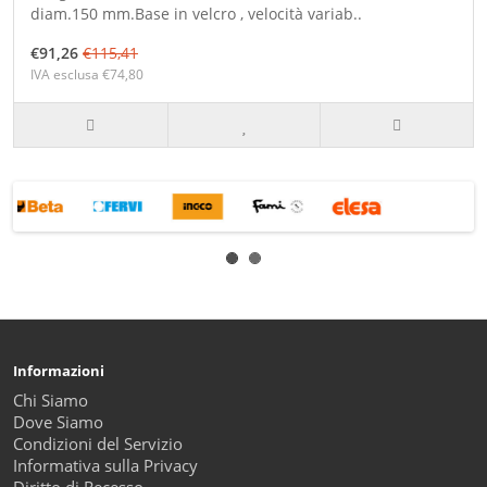
diam.150 mm.Base in velcro , velocità variab..
€91,26
€115,41
IVA esclusa €74,80
Informazioni
Chi Siamo
Dove Siamo
Condizioni del Servizio
Informativa sulla Privacy