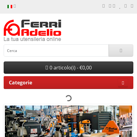
0 articolo(i) - €0,00
Categorie