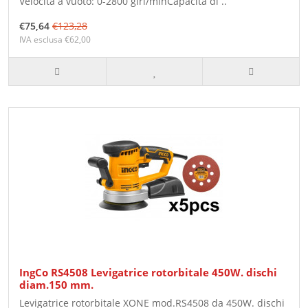
Velocità a vuoto: 0-2800 giri/minCapacità di ..
€75,64
€123,28
IVA esclusa €62,00
IngCo RS4508 Levigatrice rotorbitale 450W. dischi
diam.150 mm.
Levigatrice rotorbitale XONE mod.RS4508 da 450W. dischi