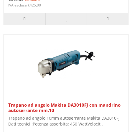
IVA esclusa €425,00
Trapano ad angolo Makita DA3010FJ con mandrino
autoserrante mm.10
Trapano ad angolo 10mm autoserrante Makita DA3010FJ
Dati tecnici :Potenza assorbita: 450 WattVelocit..