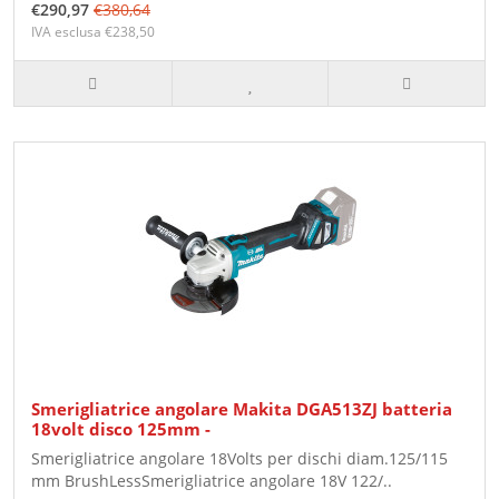
€290,97
€380,64
IVA esclusa €238,50
Smerigliatrice angolare Makita DGA513ZJ batteria
18volt disco 125mm -
Smerigliatrice angolare 18Volts per dischi diam.125/115
mm BrushLessSmerigliatrice angolare 18V 122/..