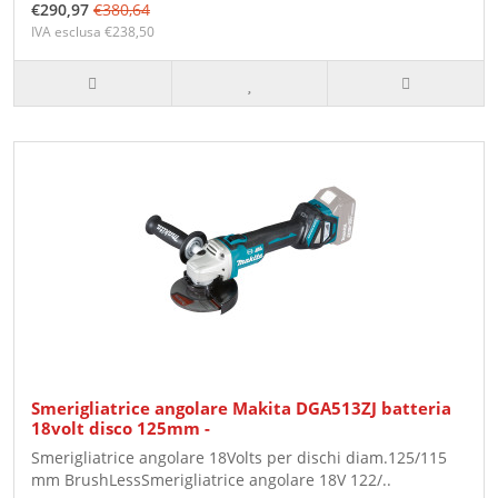
€290,97
€380,64
IVA esclusa €238,50
Smerigliatrice angolare Makita DGA513ZJ batteria
18volt disco 125mm -
Smerigliatrice angolare 18Volts per dischi diam.125/115
mm BrushLessSmerigliatrice angolare 18V 122/..