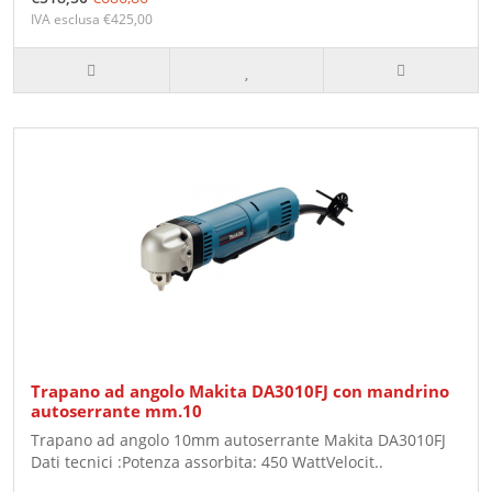
IVA esclusa €425,00
Trapano ad angolo Makita DA3010FJ con mandrino
autoserrante mm.10
Trapano ad angolo 10mm autoserrante Makita DA3010FJ
Dati tecnici :Potenza assorbita: 450 WattVelocit..