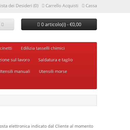
ista dei Desideri (0)
Carrello Acquisti
Cassa
0 articolo(i) - €0,00
cinetti
Edilizia tasselli chimici
zione sul lavoro
Saldatura e taglio
Utensili manuali
Utensili morse
 posta elettronica indicato dal Cliente al momento