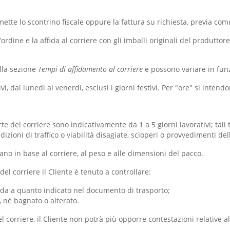
ette lo scontrino fiscale oppure la fattura su richiesta, previa comun
rdine e la affida al corriere con gli imballi originali del produt
ella sezione
Tempi di affidamento al corriere
e possono variare in fun
, dal lunedì al venerdì, esclusi i giorni festivi. Per "ore" si intend
rte del corriere sono indicativamente da 1 a 5 giorni lavorativi; ta
zioni di traffico o viabilità disagiate, scioperi o provvedimenti dell
iano in base al corriere, al peso e alle dimensioni del pacco.
l corriere il Cliente è tenuto a controllare:
nda a quanto indicato nel documento di trasporto;
, né bagnato o alterato.
l corriere, il Cliente non potrà più opporre contestazioni relative al