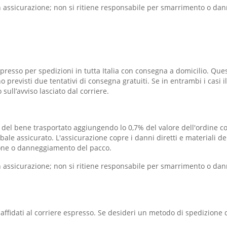
con assicurazione; non si ritiene responsabile per smarrimento o d
presso per spedizioni in tutta Italia con consegna a domicilio. Que
o previsti due tentativi di consegna gratuiti. Se in entrambi i casi 
 sull’avviso lasciato dal corriere.
e del bene trasportato aggiungendo lo 0,7% del valore dell'ordine co
obale assicurato. L'assicurazione copre i danni diretti e materiali d
sione o danneggiamento del pacco.
con assicurazione; non si ritiene responsabile per smarrimento o d
ffidati al corriere espresso. Se desideri un metodo di spedizione d