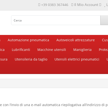
Il Mio Account
L
+39 0383 367446
a
Automazione pneumatica
Autoveicoli attrezzature
Cus
ica
Lubrificanti
Macchine utensili
Maniglieria
Prote
isura
Utensileria da taglio
Utensili elettrici pneumatici
 con l’invio di una e-mail automatica riepilogativa all’indirizzo di