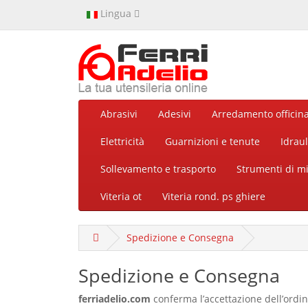
Lingua
Abrasivi
Adesivi
Arredamento officin
Elettricità
Guarnizioni e tenute
Idraul
Sollevamento e trasporto
Strumenti di m
Viteria ot
Viteria rond. ps ghiere
Spedizione e Consegna
Spedizione e Consegna
ferriadelio.com
conferma l’accettazione dell’ordine