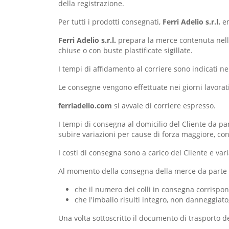
della registrazione.
Per tutti i prodotti consegnati,
Ferri Adelio s.r.l.
em
Ferri Adelio s.r.l.
prepara la merce contenuta nell’o
chiuse o con buste plastificate sigillate.
I tempi di affidamento al corriere sono indicati n
Le consegne vengono effettuate nei giorni lavorativi
ferriadelio.com
si avvale di corriere espresso.
I tempi di consegna al domicilio del Cliente da pa
subire variazioni per cause di forza maggiore, condi
I costi di consegna sono a carico del Cliente e var
Al momento della consegna della merce da parte de
che il numero dei colli in consegna corrispo
che l'imballo risulti integro, non danneggiato
Una volta sottoscritto il documento di trasporto de