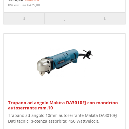
IVA esclusa €425,00
Trapano ad angolo Makita DA3010FJ con mandrino
autoserrante mm.10
Trapano ad angolo 10mm autoserrante Makita DA3010FJ
Dati tecnici :Potenza assorbita: 450 WattVelocit..