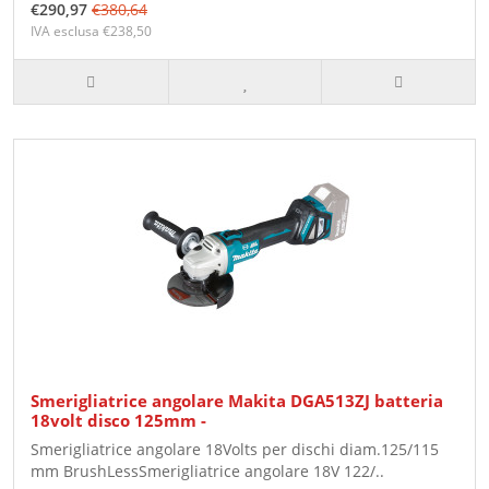
€290,97
€380,64
IVA esclusa €238,50
Smerigliatrice angolare Makita DGA513ZJ batteria
18volt disco 125mm -
Smerigliatrice angolare 18Volts per dischi diam.125/115
mm BrushLessSmerigliatrice angolare 18V 122/..