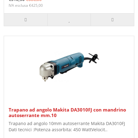
IVA esclusa €425,00
Trapano ad angolo Makita DA3010FJ con mandrino
autoserrante mm.10
Trapano ad angolo 10mm autoserrante Makita DA3010FJ
Dati tecnici :Potenza assorbita: 450 WattVelocit..