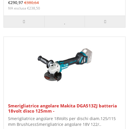
€290,97
€380,64
IVA esclusa €238,50
Smerigliatrice angolare Makita DGA513ZJ batteria
18volt disco 125mm -
Smerigliatrice angolare 18Volts per dischi diam.125/115
mm BrushLessSmerigliatrice angolare 18V 122/..